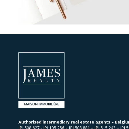
MAISON IMMOBILIÈRE
Authorised intermediary real estate agents – Belgiu
IPI 508 627 - IPI 105 256 – IPI 508 881 – IPI 515 243 – IPI 