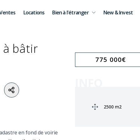
Ventes
Locations
Bien à l'étranger
New & Invest
 à bâtir
775 000
€
INFO
Ground area:
2500 m2
cadastre en fond de voirie