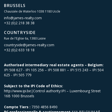
BRUSSELS
Chaussée de Waterloo 1038 1180 Uccle
info@james-realty.com
+32 (0)2 218 38 38
COUNTRYSIDE
Rue de l'Eglise 6a, 1380 Lasne
countryside@james-realty.com
+32 (0)2 633 18 18
Authorised intermediary real estate agents – Belgium:
IPI 508 627 - IPI 105 256 – IPI 508 881 – IPI 515 243 – IPI 504
625 - IPI 505 779
Subject to the IPI Code of Ethics:
http://www.ipi.be|Control authority:IPI – Luxembourg Street
16B 1000 Brussels
Compte Tiers :
7350 4856 8490
RC professionnelle & cautionnement
AXA BELGIUM N°