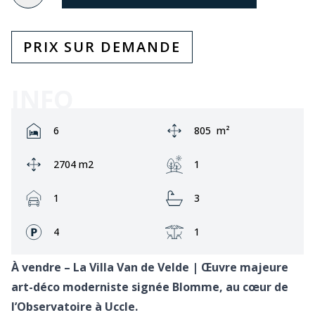
PRIX SUR DEMANDE
INFO
Rooms:
Zone:
6
805
m²
Ground area:
Jardin:
2704 m2
1
Garage:
Bathrooms:
1
3
Façades:
Terrasse:
4
1
À vendre – La Villa Van de Velde | Œuvre majeure
art-déco moderniste signée Blomme, au cœur de
l’Observatoire à Uccle.