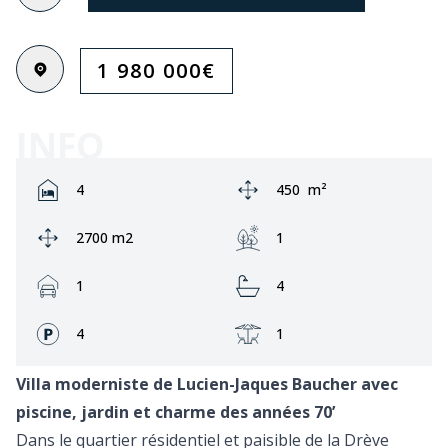
1 980 000
€
INFO
Rooms:
Zone:
4
450
m²
Ground area:
Jardin:
2700 m2
1
Garage:
Bathrooms:
1
4
Façades:
Terrasse:
4
1
Villa moderniste de Lucien-Jaques Baucher avec
piscine, jardin et charme des années 70’
Dans le quartier résidentiel et paisible de la Drève