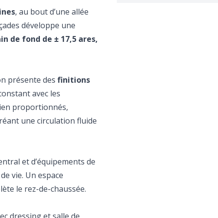
ines
, au bout d’une allée
 façades développe une
in de fond de ± 17,5 ares,
son présente des
finitions
 constant avec les
bien proportionnés,
réant une circulation fluide
central et d’équipements de
de vie. Un espace
lète le rez-de-chaussée.
ec dressing et salle de