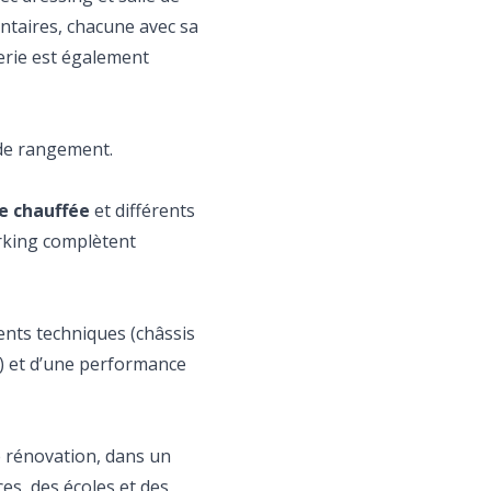
ntaires, chacune avec sa
erie est également
 de rangement.
ne chauffée
et différents
rking complètent
ents techniques (châssis
sé) et d’une performance
de rénovation, dans un
s, des écoles et des