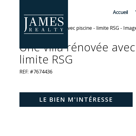
Skip to main content
Accueil
Une villa rénovée avec 
limite RSG
REF: #7674436
LE BIEN M'INTÉRESSE