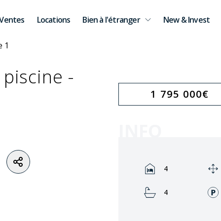
Ventes
Locations
Bien à l'étranger
New & Invest
piscine -
1 795 000
€
INFO
Rooms:
4
Bathrooms:
4