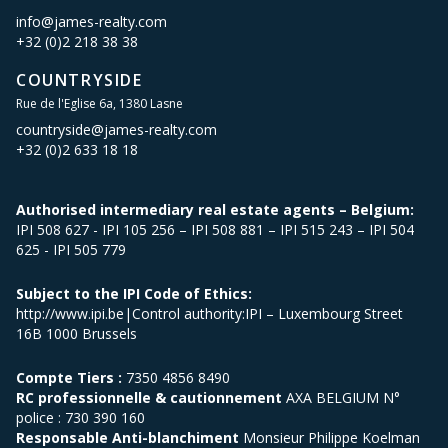
info@james-realty.com
+32 (0)2 218 38 38
COUNTRYSIDE
Rue de l'Eglise 6a, 1380 Lasne
countryside@james-realty.com
+32 (0)2 633 18 18
Authorised intermediary real estate agents – Belgium:
IPI 508 627 - IPI 105 256 – IPI 508 881 – IPI 515 243 – IPI 504
625 - IPI 505 779
Subject to the IPI Code of Ethics:
http://www.ipi.be|Control authority:IPI – Luxembourg Street
16B 1000 Brussels
Compte Tiers :
7350 4856 8490
RC professionnelle & cautionnement
AXA BELGIUM N°
police : 730 390 160
Responsable Anti-blanchiment
Monsieur Philippe Koelman