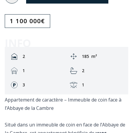
1 100 000
€
INFO
Rooms:
Zone:
2
185
m²
Garage:
Bathrooms:
1
2
Façades:
Terrasse:
3
1
Appartement de caractère – Immeuble de coin face à
l’Abbaye de la Cambre
Situé dans un immeuble de coin en face de l’Abbaye de