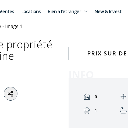
Ventes
Locations
Bien à l'étranger
New & Invest
e propriété
ine
PRIX SUR D
INFO
Rooms:
5
Garage:
1