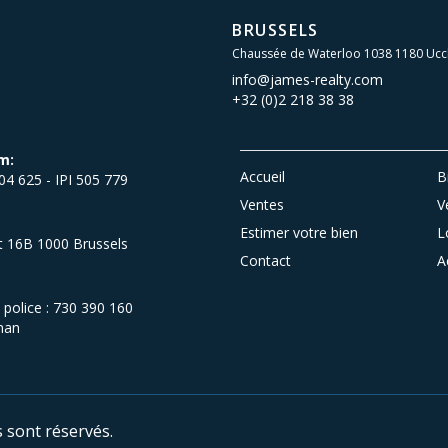
BRUSSELS
Chaussée de Waterloo 1038 1180 Ucc
info@james-realty.com
+32 (0)2 218 38 38
m:
Accueil
B
504 625 - IPI 505 779
Ventes
V
Estimer votre bien
L
et 16B 1000 Brussels
Contact
A
olice : 730 390 160
man
s sont réservés.