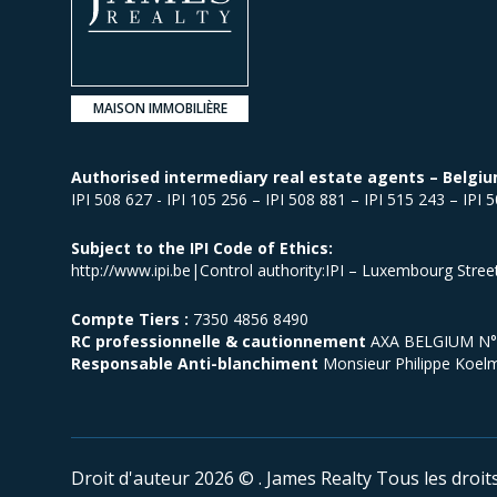
MAISON IMMOBILIÈRE
Authorised intermediary real estate agents – Belgiu
IPI 508 627 - IPI 105 256 – IPI 508 881 – IPI 515 243 – IPI 
Subject to the IPI Code of Ethics:
http://www.ipi.be|Control authority:IPI – Luxembourg Stre
Compte Tiers :
7350 4856 8490
RC professionnelle & cautionnement
AXA BELGIUM N° p
Responsable Anti-blanchiment
Monsieur Philippe Koel
Droit d'auteur 2026 © . James Realty
Tous les droit