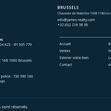
BRUSSELS
Chaussée de Waterloo 1038 1180 Ucc
info@james-realty.com
+32 (0)2 218 38 38
m:
Accueil
B
504 625 - IPI 505 779
Ventes
V
Estimer votre bien
L
et 16B 1000 Brussels
Contact
A
olice : 730 390 160
man
s sont réservés.