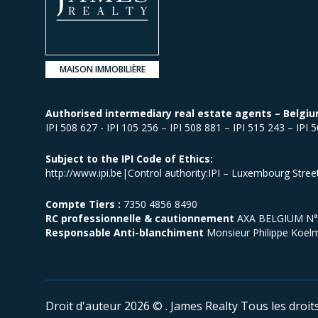
MAISON IMMOBILIÈRE
Authorised intermediary real estate agents – Belgiu
IPI 508 627 - IPI 105 256 – IPI 508 881 – IPI 515 243 – IPI 
Subject to the IPI Code of Ethics:
http://www.ipi.be|Control authority:IPI – Luxembourg Stre
Compte Tiers :
7350 4856 8490
RC professionnelle & cautionnement
AXA BELGIUM N° p
Responsable Anti-blanchiment
Monsieur Philippe Koel
Droit d'auteur 2026 © . James Realty
Tous les droit