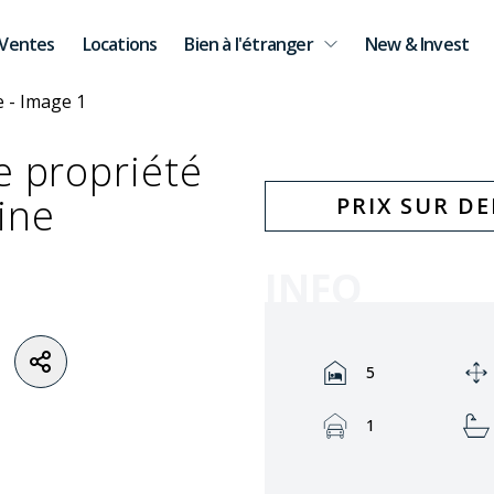
Ventes
Locations
Bien à l'étranger
New & Invest
e propriété
ine
PRIX SUR D
INFO
Rooms:
5
Garage:
1