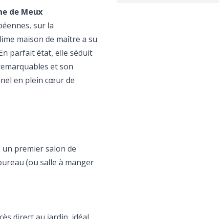
nne de Meux
péennes, sur la
lime maison de maître a su
n parfait état, elle séduit
 remarquables et son
nnel en plein cœur de
z un premier salon de
 bureau (ou salle à manger
ès direct au jardin, idéal