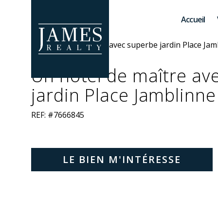
Skip to main content
Accueil
Un hôtel de maître av
jardin Place Jamblinn
REF: #7666845
LE BIEN M'INTÉRESSE