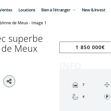
Ventes
Locations
Bien à l'étranger
New & Invest
ec superbe
e de Meux
1 850 000
€
INFO
Rooms:
7
Bathrooms:
4