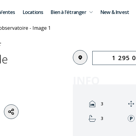
Ventes
Locations
Bien à l'étranger
New & Invest
f
de
1 295 
INFO
Rooms:
3
Bathrooms:
3