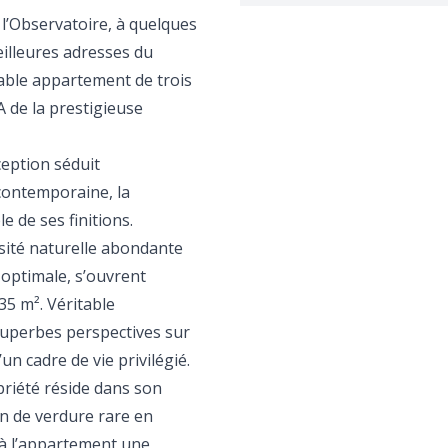
 l’Observatoire, à quelques
illeures adresses du
able appartement de trois
 de la prestigieuse
ception séduit
contemporaine, la
e de ses finitions.
sité naturelle abondante
 optimale, s’ouvrent
5 m². Véritable
 superbes perspectives sur
’un cadre de vie privilégié.
priété réside dans son
rin de verdure rare en
 à l’appartement une