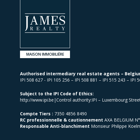
MAISON IMMOBILIÈRE
Authorised intermediary real estate agents – Belgiu
IPI 508 627 - IPI 105 256 – IPI 508 881 – IPI 515 243 – IPI 
Subject to the IPI Code of Ethics:
http://www.ipi.be|Control authority:IPI – Luxembourg Stre
Compte Tiers :
7350 4856 8490
RC professionnelle & cautionnement
AXA BELGIUM N° p
Responsable Anti-blanchiment
Monsieur Philippe Koel