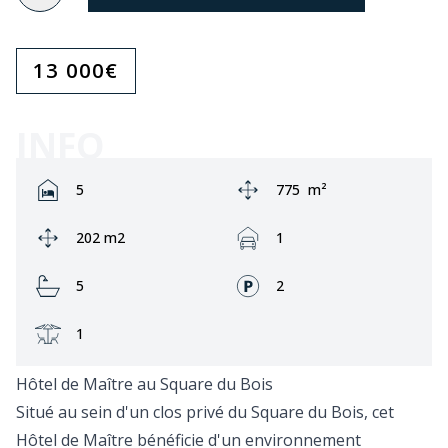
13 000
€
INFO
Rooms:
Zone:
5
775
m²
Ground area:
Garage:
202 m2
1
Bathrooms:
Façades:
5
2
Terrasse:
1
Hôtel de Maître au Square du Bois
Situé au sein d'un clos privé du Square du Bois, cet
Hôtel de Maître bénéficie d'un environnement