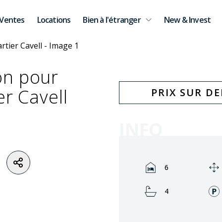
Ventes
Locations
Bien à l'étranger
New & Invest
on pour
er Cavell
PRIX SUR D
INFO
Rooms:
6
Bathrooms:
4