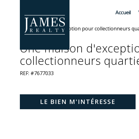
Skip to main content
Accueil
Une maison d'excepti
collectionneurs quarti
REF: #7677033
LE BIEN M'INTÉRESSE