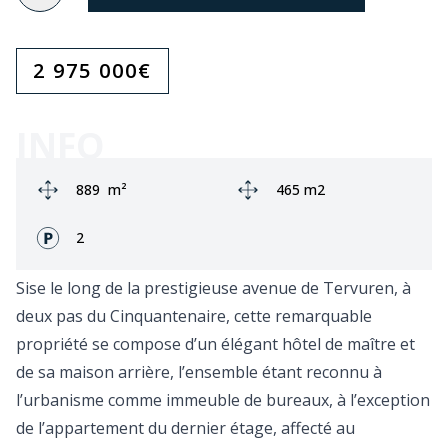
2 975 000
€
INFO
Zone:
Ground area:
889
m²
465 m2
Façades:
2
Sise le long de la prestigieuse avenue de Tervuren, à
deux pas du Cinquantenaire, cette remarquable
propriété se compose d’un élégant hôtel de maître et
de sa maison arrière, l’ensemble étant reconnu à
l’urbanisme comme immeuble de bureaux, à l’exception
de l’appartement du dernier étage, affecté au