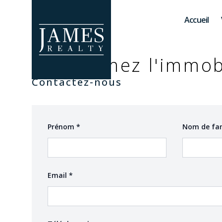
Skip to main content
Accueil
Vous aimez l'immob
Contactez-nous
(required)
Prénom
*
Nom de fa
(required)
Email
*