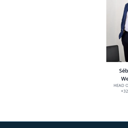
Séb
We
HEAD O
+32