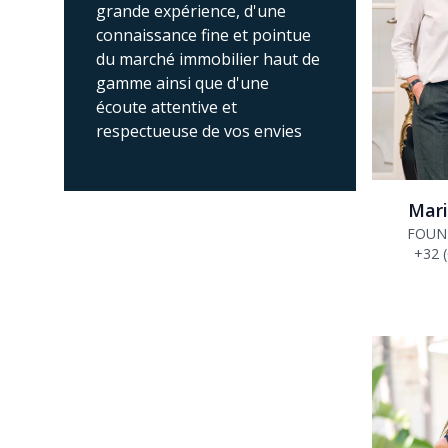
grande expérience, d'une
connaissance fine et pointue
du marché immobilier haut de
gamme ainsi que d'une
écoute attentive et
respectueuse de vos envies
Mar
FOUN
+32 