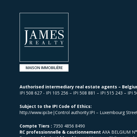
MAISON IMMOBILIÈRE
Authorised intermediary real estate agents – Belgiu
IPI 508 627 - IPI 105 256 – IPI 508 881 – IPI 515 243 – IPI 
Subject to the IPI Code of Ethics:
http://www.ipi.be|Control authority:IPI – Luxembourg Stre
Compte Tiers :
7350 4856 8490
RC professionnelle & cautionnement
AXA BELGIUM N° p