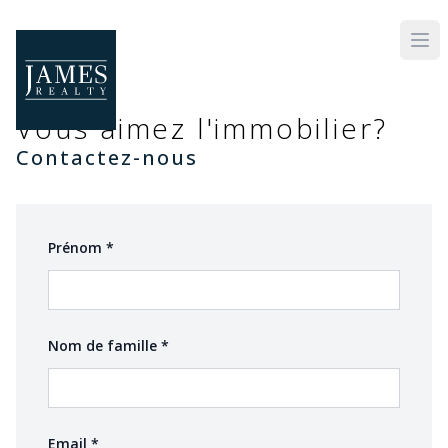
Skip to main content
Vous aimez l'immobilier?
Contactez-nous
(required)
Prénom
*
(required)
Nom de famille
*
(required)
Email
*