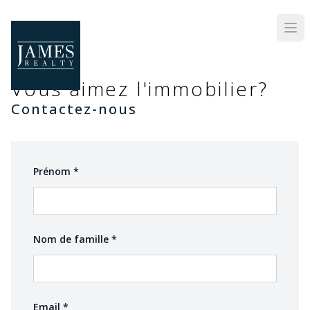
Skip to main content
Vous aimez l'immobilier?
Contactez-nous
(required)
Prénom
*
(required)
Nom de famille
*
(required)
Email
*