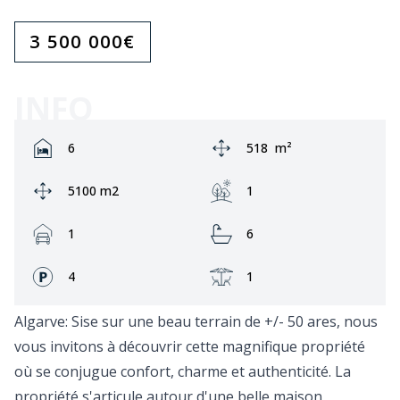
3 500 000
€
INFO
Rooms:
Zone:
6
518
m²
Ground area:
Jardin:
5100 m2
1
Garage:
Bathrooms:
1
6
Façades:
Terrasse:
4
1
Algarve: Sise sur une beau terrain de +/- 50 ares, nous
vous invitons à découvrir cette magnifique propriété
où se conjugue confort, charme et authenticité. La
propriété s'articule autour d'une belle maison