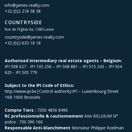
info@james-realty.com
+32 (0)2 218 38 38
COUNTRYSIDE
Rue de l'Eglise 6a, 1380 Lasne
countryside@james-realty.com
+32 (0)2 633 18 18
Authorised intermediary real estate agents – Belgium:
IPI 508 627 - IPI 105 256 – IPI 508 881 – IPI 515 243 – IPI 504
625 - IPI 505 779
Subject to the IPI Code of Ethics:
http://www.ipi.be|Control authority:IPI – Luxembourg Street
16B 1000 Brussels
Compte Tiers :
7350 4856 8490
RC professionnelle & cautionnement
AXA BELGIUM N°
police : 730 390 160
Responsable Anti-blanchiment
Monsieur Philippe Koelman