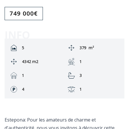
749 000
€
INFO
Rooms:
Zone:
5
379
m²
Ground area:
Jardin:
4342 m2
1
Garage:
Bathrooms:
1
3
Façades:
Terrasse:
4
1
Estepona: Pour les amateurs de charme et
d'authenticité, nous vous invitons à découvrir cette