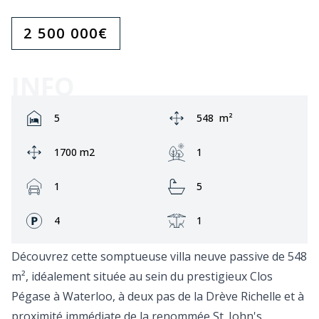
2 500 000
€
INFO
Rooms:
Zone:
5
548
m²
Ground area:
Jardin:
1700 m2
1
Garage:
Bathrooms:
1
5
Façades:
Terrasse:
4
1
Découvrez cette somptueuse villa neuve passive de 548
m², idéalement située au sein du prestigieux Clos
Pégase à Waterloo, à deux pas de la Drève Richelle et à
proximité immédiate de la renommée St. John's