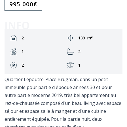
995 000
€
INFO
Rooms:
Zone:
2
139
m²
Jardin:
Bathrooms:
1
2
Façades:
Terrasse:
2
1
Quartier Lepoutre-Place Brugman, dans un petit
immeuble pour partie d'époque années 30 et pour
autre partie moderne 2019, très bel appartement au
rez-de-chaussée composé d'un beau living avec espace
séjour et espace salle à manger et d'une cuisine
entièrement équipée. Pour la partie nuit, deux