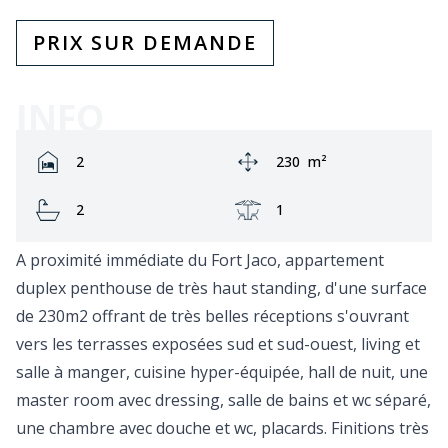
PRIX SUR DEMANDE
INFO
Rooms:
Zone:
2
230
m²
Bathrooms:
Terrasse:
2
1
A proximité immédiate du Fort Jaco, appartement
duplex penthouse de très haut standing, d'une surface
de 230m2 offrant de très belles réceptions s'ouvrant
vers les terrasses exposées sud et sud-ouest, living et
salle à manger, cuisine hyper-équipée, hall de nuit, une
master room avec dressing, salle de bains et wc séparé,
une chambre avec douche et wc, placards. Finitions très