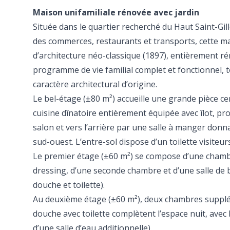
Maison unifamiliale rénovée avec jardin
Située dans le quartier recherché du Haut Saint-Gil
des commerces, restaurants et transports, cette ma
d’architecture néo-classique (1897), entièrement r
programme de vie familial complet et fonctionnel, 
caractère architectural d’origine.
Le bel-étage (±80 m²) accueille une grande pièce 
cuisine dînatoire entièrement équipée avec îlot, pr
salon et vers l’arrière par une salle à manger donn
sud-ouest. L’entre-sol dispose d’un toilette visiteurs
Le premier étage (±60 m²) se compose d’une chamb
dressing, d’une seconde chambre et d’une salle de 
douche et toilette).
Au deuxième étage (±60 m²), deux chambres supplé
douche avec toilette complètent l’espace nuit, avec 
d’une salle d’eau additionnelle).