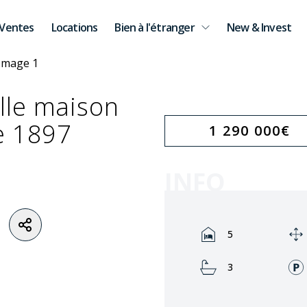
Ventes
Locations
Bien à l'étranger
New & Invest
lle maison
e 1897
1 290 000
€
INFO
Rooms:
5
Bathrooms:
3