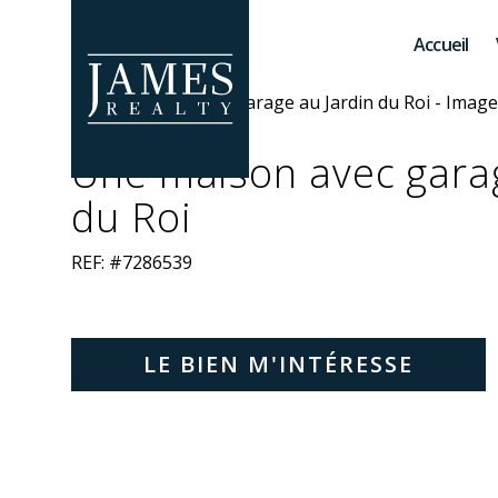
Skip to main content
Accueil
Une maison avec garag
du Roi
REF: #7286539
LE BIEN M'INTÉRESSE