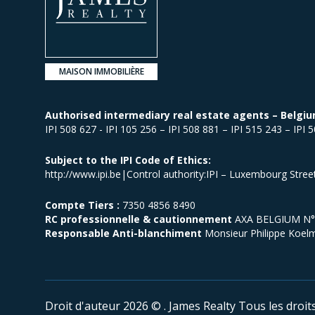
MAISON IMMOBILIÈRE
Authorised intermediary real estate agents – Belgiu
IPI 508 627 - IPI 105 256 – IPI 508 881 – IPI 515 243 – IPI 
Subject to the IPI Code of Ethics:
http://www.ipi.be|Control authority:IPI – Luxembourg Stre
Compte Tiers :
7350 4856 8490
RC professionnelle & cautionnement
AXA BELGIUM N° p
Responsable Anti-blanchiment
Monsieur Philippe Koel
Droit d'auteur 2026 © . James Realty
Tous les droit