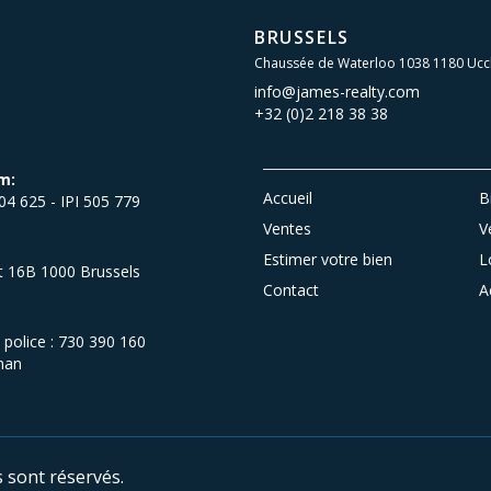
BRUSSELS
Chaussée de Waterloo 1038 1180 Ucc
info@james-realty.com
+32 (0)2 218 38 38
m:
Accueil
B
504 625 - IPI 505 779
Ventes
V
Estimer votre bien
L
et 16B 1000 Brussels
Contact
A
olice : 730 390 160
man
s sont réservés.