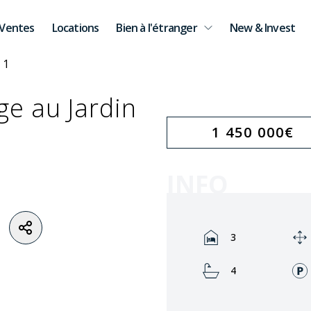
Ventes
Locations
Bien à l'étranger
New & Invest
e au Jardin
1 450 000
€
INFO
Rooms:
3
Bathrooms:
4