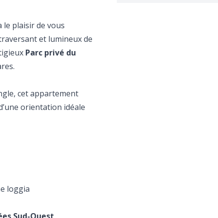
 le plaisir de vous
traversant et lumineux de
stigieux
Parc privé du
res.
ngle, cet appartement
d’une orientation idéale
ne loggia
tées Sud-Ouest