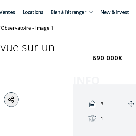
Ventes
Locations
Bien à l'étranger
New & Invest
vue sur un
690 000
€
INFO
Rooms:
3
Terrasse:
1