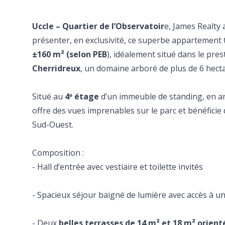
Uccle – Quartier de l’Observatoir
e, James Realty a
présenter, en exclusivité, ce superbe appartement 
±160 m² (selon PEB
), idéalement situé dans le pre
Cherridreux
, un domaine arboré de plus de 6 hecta
Situé au
4ᵉ étage
d’un immeuble de standing, en a
offre des vues imprenables sur le parc et bénéficie 
Sud-Ouest.
Composition :
- Hall d’entrée avec vestiaire et toilette invités
- Spacieux séjour baigné de lumière avec accès à u
- Deux
belles terrasses de 14 m² et 18 m² orien