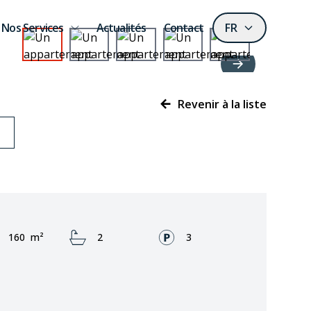
Nos Services
Actualités
Contact
FR
Revenir à la liste
Zone:
Bathrooms:
Façades:
160
m²
2
3