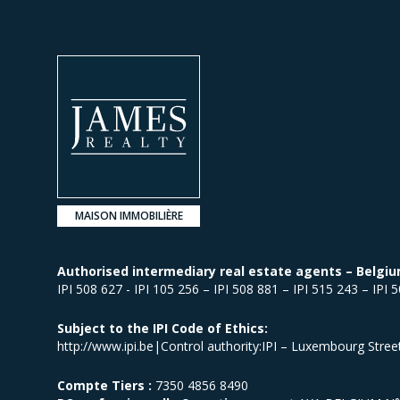
MAISON IMMOBILIÈRE
Authorised intermediary real estate agents – Belgiu
IPI 508 627 - IPI 105 256 – IPI 508 881 – IPI 515 243 – IPI 
Subject to the IPI Code of Ethics:
http://www.ipi.be|Control authority:IPI – Luxembourg Stre
Compte Tiers :
7350 4856 8490