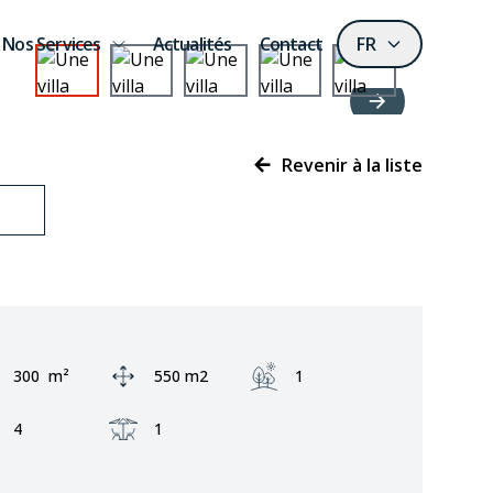
Nos Services
Actualités
Contact
FR
Revenir à la liste
Zone:
Ground area:
Jardin:
300
m²
550 m2
1
Façades:
Terrasse:
4
1