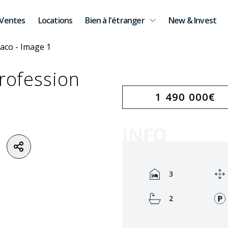
Ventes
Locations
Bien à l'étranger
New & Invest
profession
1 490 000
€
INFO
Rooms:
3
Bathrooms:
2