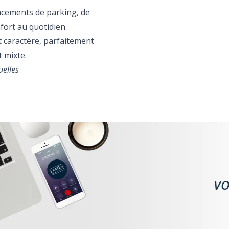
acements de parking, de
nfort au quotidien.
et caractère, parfaitement
t mixte.
uelles
VO