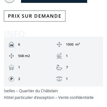
PRIX SUR DEMANDE
INFO
Rooms:
Zone:
6
1000
m²
Ground area:
Jardin:
508 m2
1
Garage:
Bathrooms:
1
7
Façades:
Terrasse:
2
1
Ixelles – Quartier du Châtelain
Hôtel particulier d’exception – Vente confidentielle