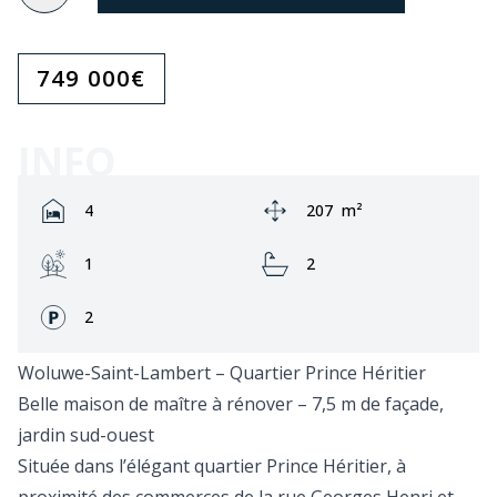
749 000
€
INFO
Rooms:
Zone:
4
207
m²
Jardin:
Bathrooms:
1
2
Façades:
2
Woluwe-Saint-Lambert – Quartier Prince Héritier
Belle maison de maître à rénover – 7,5 m de façade,
jardin sud-ouest
Située dans l’élégant quartier Prince Héritier, à