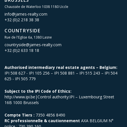
BRUSSELS
Chaussée de Waterloo 1038 1180 Uccle
info@james-realty.com
+32 (0)2 218 38 38
COUNTRYSIDE
Rue de l'Eglise 6a, 1380 Lasne
countryside@james-realty.com
+32 (0)2 633 18 18
Authorised intermediary real estate agents – Belgium:
IPI 508 627 - IPI 105 256 – IPI 508 881 – IPI 515 243 – IPI 504
625 - IPI 505 779
Subject to the IPI Code of Ethics:
http://www.ipi.be|Control authority:IPI – Luxembourg Street
16B 1000 Brussels
Compte Tiers :
7350 4856 8490
RC professionnelle & cautionnement
AXA BELGIUM N°
police : 730 390 160