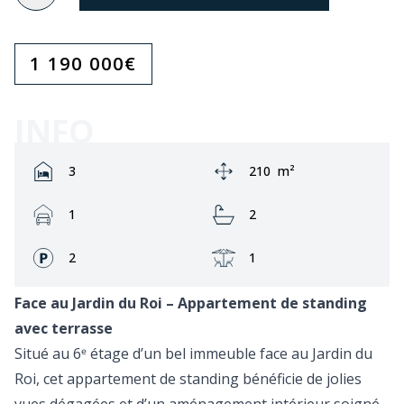
1 190 000
€
INFO
Rooms:
Zone:
3
210
m²
Garage:
Bathrooms:
1
2
Façades:
Terrasse:
2
1
Face au Jardin du Roi – Appartement de standing
avec terrasse
Situé au 6ᵉ étage d’un bel immeuble face au Jardin du
Roi, cet appartement de standing bénéficie de jolies