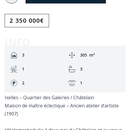
2 350 000
€
INFO
Rooms:
Zone:
3
305
m²
Jardin:
Bathrooms:
1
3
Façades:
Terrasse:
2
1
Ixelles – Quartier des Galeries / Châtelain
Maison de maître éclectique – Ancien atelier d’artiste
(1907)