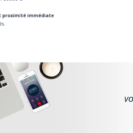
et proximité immédiate
és.
VO