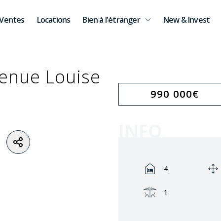
Ventes
Locations
Bien à l'étranger
New & Invest
venue Louise
990 000
€
INFO
Rooms:
4
Terrasse:
1