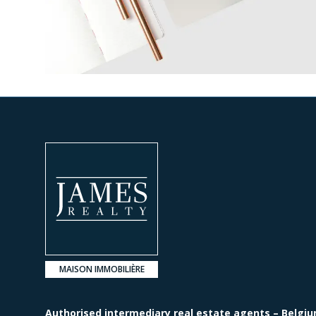
MAISON IMMOBILIÈRE
Authorised intermediary real estate agents – Belgiu