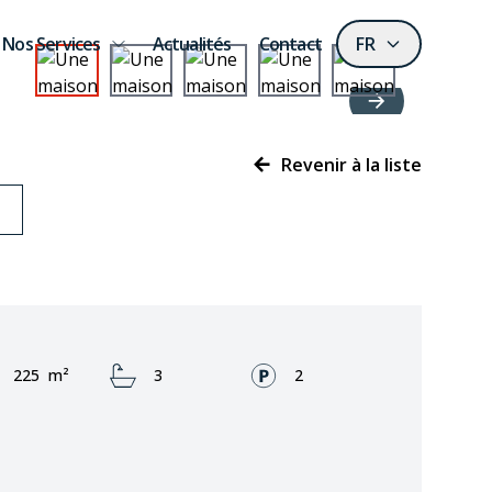
Nos Services
Actualités
Contact
FR
Revenir à la liste
Zone:
Bathrooms:
Façades:
225
m²
3
2