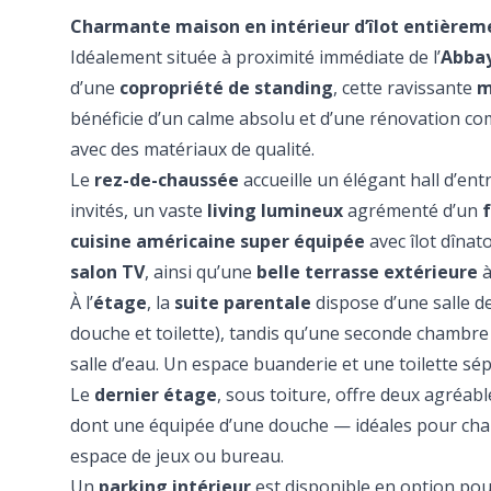
Charmante maison en intérieur d’îlot entière
Idéalement située à proximité immédiate de l’
Abbay
d’une
copropriété de standing
, cette ravissante
m
bénéficie d’un calme absolu et d’une rénovation co
avec des matériaux de qualité.
Le
rez-de-chaussée
accueille un élégant hall d’entr
invités, un vaste
living lumineux
agrémenté d’un
cuisine américaine super équipée
avec îlot dînat
salon TV
, ainsi qu’une
belle terrasse extérieure
à
À l’
étage
, la
suite parentale
dispose d’une salle d
douche et toilette), tandis qu’une seconde chambre
salle d’eau. Un espace buanderie et une toilette sé
Le
dernier étage
, sous toiture, offre deux agréabl
dont une équipée d’une douche — idéales pour ch
espace de jeux ou bureau.
Un
parking intérieur
est disponible en option pou