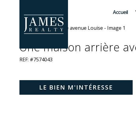
Skip to main content
Accueil
Une maison arrière a
REF: #7574043
LE BIEN M'INTÉRESSE