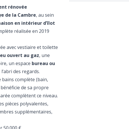
ment rénovée
e de la Cambre
, au sein
aison en intérieur d’îlot
mplète réalisée en 2019
ée avec vestiaire et toilette
feu ouvert au gaz
, une
oire, un espace
bureau ou
 l’abri des regards.
e bains complète (bain,
 bénéficie de sa propre
parée complètent ce niveau.
es pièces polyvalentes,
ambres supplémentaires,
r 50.000 €.