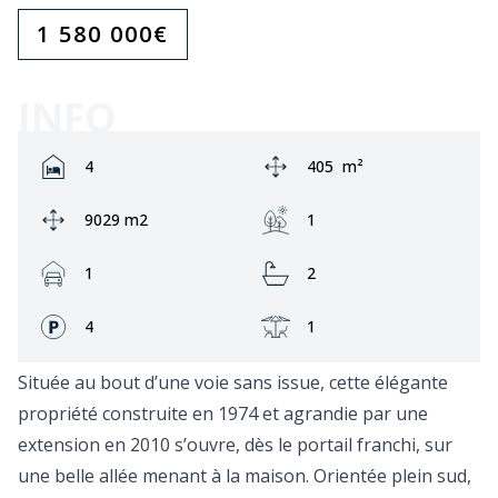
1 580 000
€
INFO
Rooms:
Zone:
4
405
m²
Ground area:
Jardin:
9029 m2
1
Garage:
Bathrooms:
1
2
Façades:
Terrasse:
4
1
Située au bout d’une voie sans issue, cette élégante
propriété construite en 1974 et agrandie par une
extension en 2010 s’ouvre, dès le portail franchi, sur
une belle allée menant à la maison. Orientée plein sud,