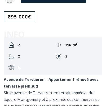
895 000
€
INFO
Rooms:
Zone:
2
156
m²
Bathrooms:
Façades:
2
2
Terrasse:
1
Avenue de Tervueren – Appartement rénové avec
terrasse plein sud
Situé avenue de Tervueren, en retrait immédiat du
Square Montgomery et à proximité des commerces de