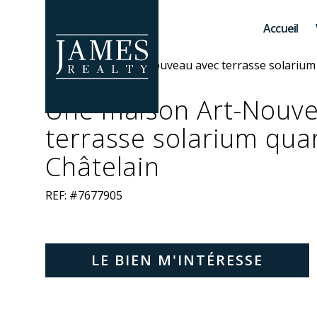
Skip to main content
Accueil
Une maison Art-Nouve
terrasse solarium quar
Châtelain
REF: #7677905
LE BIEN M'INTÉRESSE