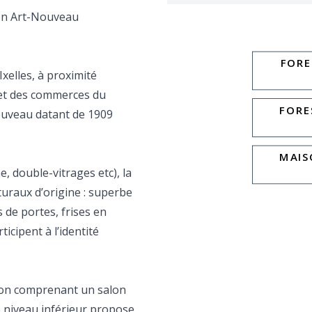
son Art-Nouveau
FORE
xelles, à proximité
et des commerces du
FORE
ouveau datant de 1909
MAIS
e, double-vitrages etc), la
uraux d’origine : superbe
s de portes, frises en
icipent à l’identité
tion comprenant un salon
e niveau inférieur propose