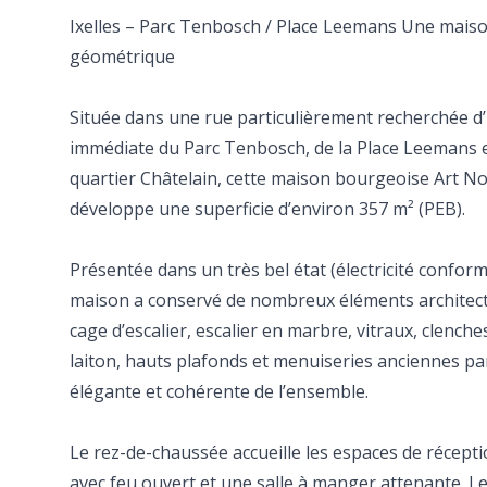
Ixelles – Parc Tenbosch / Place Leemans Une mai
géométrique
Située dans une rue particulièrement recherchée d’I
immédiate du Parc Tenbosch, de la Place Leemans 
quartier Châtelain, cette maison bourgeoise Art N
développe une superficie d’environ 357 m² (PEB).
Présentée dans un très bel état (électricité conform
maison a conservé de nombreux éléments architect
cage d’escalier, escalier en marbre, vitraux, clenche
laiton, hauts plafonds et menuiseries anciennes part
élégante et cohérente de l’ensemble.
Le rez-de-chaussée accueille les espaces de récep
avec feu ouvert et une salle à manger attenante. L