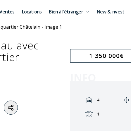
Ventes
Locations
Bien à l'étranger
New & Invest
au avec
tier
1 350 000
€
INFO
Rooms:
4
Terrasse:
1