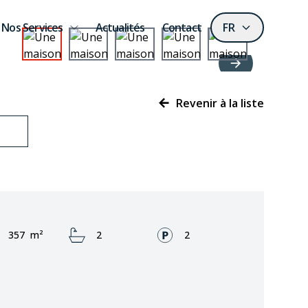
Nos Services
Actualités
Contact
FR
Revenir à la liste
Zone:
Bathrooms:
Façades:
357
m²
2
2