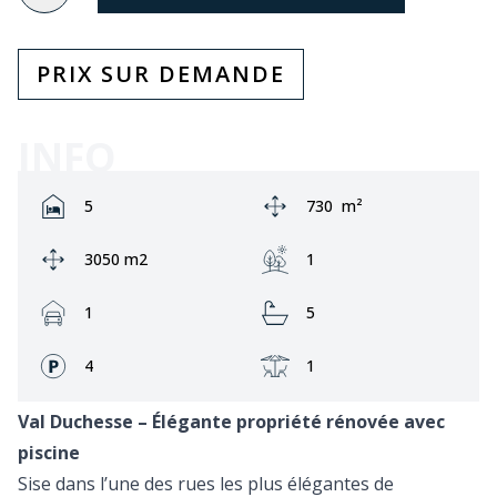
PRIX SUR DEMANDE
INFO
Rooms:
Zone:
5
730
m²
Ground area:
Jardin:
3050 m2
1
Garage:
Bathrooms:
1
5
Façades:
Terrasse:
4
1
Val Duchesse – Élégante propriété rénovée avec
piscine
Sise dans l’une des rues les plus élégantes de