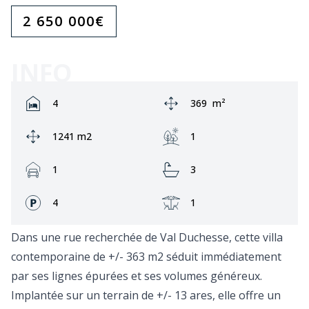
2 650 000
€
INFO
Rooms:
Zone:
4
369
m²
Ground area:
Jardin:
1241 m2
1
Garage:
Bathrooms:
1
3
Façades:
Terrasse:
4
1
Dans une rue recherchée de Val Duchesse, cette villa
contemporaine de +/- 363 m2 séduit immédiatement
par ses lignes épurées et ses volumes généreux.
Implantée sur un terrain de +/- 13 ares, elle offre un