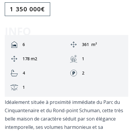
1 350 000
€
INFO
Rooms:
Zone:
6
361
m²
Ground area:
Jardin:
178 m2
1
Bathrooms:
Façades:
4
2
Terrasse:
1
Idéalement située à proximité immédiate du Parc du
Cinquantenaire et du Rond-point Schuman, cette très
belle maison de caractère séduit par son élégance
intemporelle, ses volumes harmonieux et sa