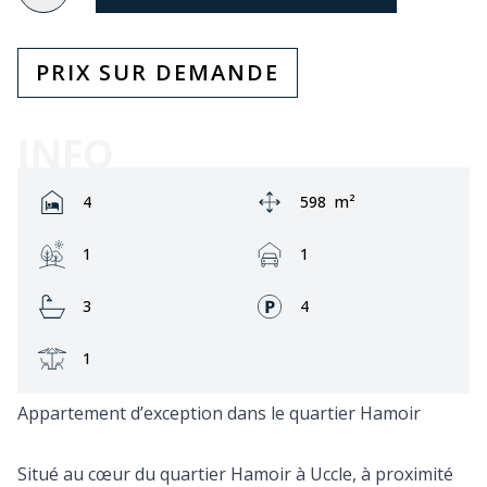
PRIX SUR DEMANDE
INFO
Rooms:
Zone:
4
598
m²
Jardin:
Garage:
1
1
Bathrooms:
Façades:
3
4
Terrasse:
1
Appartement d’exception dans le quartier Hamoir
Situé au cœur du quartier Hamoir à Uccle, à proximité