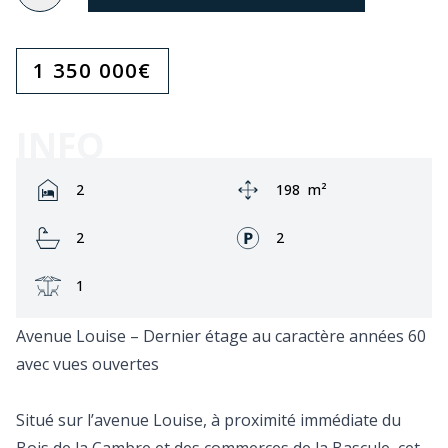
1 350 000
€
INFO
Rooms:
Zone:
2
198
m²
Bathrooms:
Façades:
2
2
Terrasse:
1
Avenue Louise – Dernier étage au caractère années 60
avec vues ouvertes
Situé sur l’avenue Louise, à proximité immédiate du