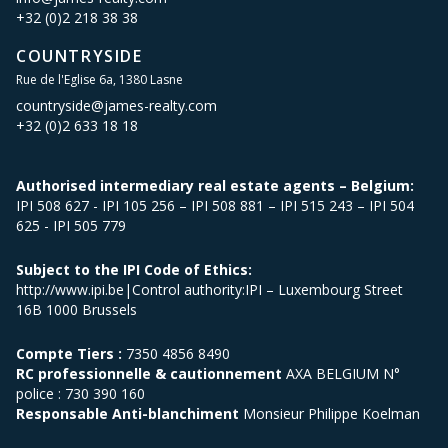
+32 (0)2 218 38 38
COUNTRYSIDE
Rue de l'Eglise 6a, 1380 Lasne
countryside@james-realty.com
+32 (0)2 633 18 18
Authorised intermediary real estate agents – Belgium:
IPI 508 627 - IPI 105 256 – IPI 508 881 – IPI 515 243 – IPI 504
625 - IPI 505 779
Subject to the IPI Code of Ethics:
http://www.ipi.be|Control authority:IPI – Luxembourg Street
16B 1000 Brussels
Compte Tiers :
7350 4856 8490
RC professionnelle & cautionnement
AXA BELGIUM N°
police : 730 390 160
Responsable Anti-blanchiment
Monsieur Philippe Koelman