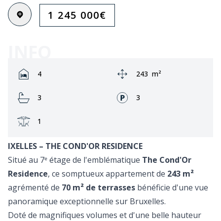
1 245 000
€
INFO
Rooms:
Zone:
4
243
m²
Bathrooms:
Façades:
3
3
Terrasse:
1
IXELLES – THE COND'OR RESIDENCE
Situé au 7ᵉ étage de l'emblématique
The Cond'Or
Residence
, ce somptueux appartement de
243 m²
agrémenté de
70 m² de terrasses
bénéficie d'une vue
panoramique exceptionnelle sur Bruxelles.
Doté de magnifiques volumes et d'une belle hauteur