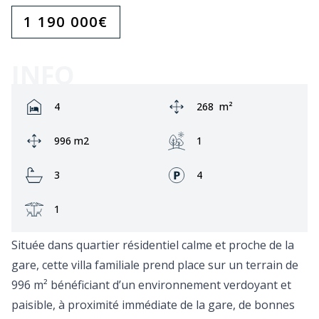
1 190 000
€
INFO
Rooms:
Zone:
4
268
m²
Ground area:
Jardin:
996 m2
1
Bathrooms:
Façades:
3
4
Terrasse:
1
Située dans quartier résidentiel calme et proche de la
gare, cette villa familiale prend place sur un terrain de
996 m² bénéficiant d’un environnement verdoyant et
paisible, à proximité immédiate de la gare, de bonnes