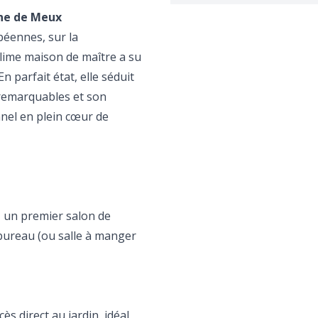
nne de Meux
péennes, sur la
lime maison de maître a su
n parfait état, elle séduit
 remarquables et son
nnel en plein cœur de
z un premier salon de
 bureau (ou salle à manger
ès direct au jardin, idéal