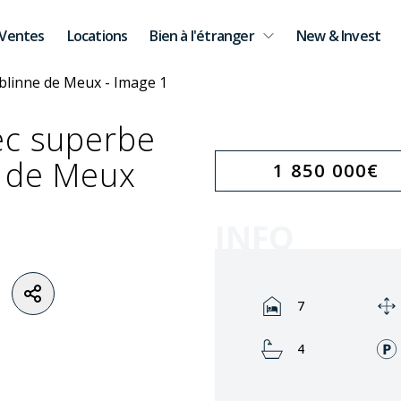
Ventes
Locations
Bien à l'étranger
New & Invest
ec superbe
e de Meux
1 850 000
€
INFO
Rooms:
7
Bathrooms:
4