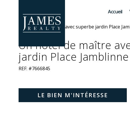
Skip to main content
Accueil
Un hôtel de maître av
jardin Place Jamblinn
REF: #7666845
LE BIEN M'INTÉRESSE