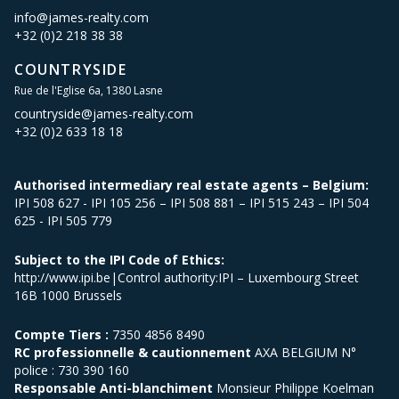
info@james-realty.com
+32 (0)2 218 38 38
COUNTRYSIDE
Rue de l'Eglise 6a, 1380 Lasne
countryside@james-realty.com
+32 (0)2 633 18 18
Authorised intermediary real estate agents – Belgium:
IPI 508 627 - IPI 105 256 – IPI 508 881 – IPI 515 243 – IPI 504
625 - IPI 505 779
Subject to the IPI Code of Ethics:
http://www.ipi.be|Control authority:IPI – Luxembourg Street
16B 1000 Brussels
Compte Tiers :
7350 4856 8490
RC professionnelle & cautionnement
AXA BELGIUM N°
police : 730 390 160
Responsable Anti-blanchiment
Monsieur Philippe Koelman