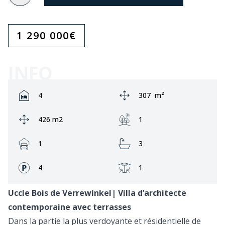
1 290 000
€
INFO
Rooms:
Zone:
4
307
m²
Ground area:
Jardin:
426 m2
1
Garage:
Bathrooms:
1
3
Façades:
Terrasse:
4
1
Uccle Bois de Verrewinkel| Villa d’architecte
contemporaine avec terrasses
Dans la partie la plus verdoyante et résidentielle de