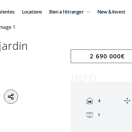
Ventes
Locations
Bien à l'étranger
New & Invest
jardin
2 690 000
€
INFO
Rooms:
4
Terrasse:
1