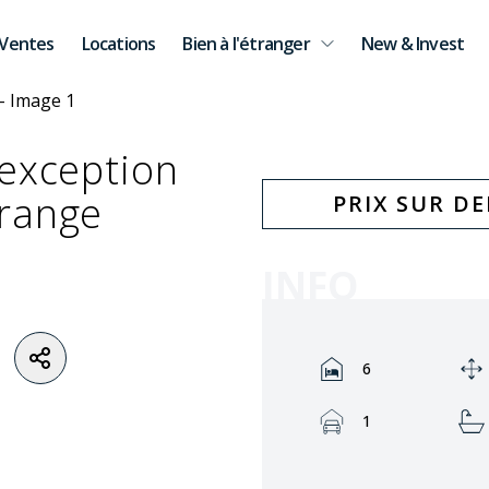
Ventes
Locations
Bien à l'étranger
New & Invest
’exception
Orange
PRIX SUR D
INFO
Rooms:
6
Garage:
1