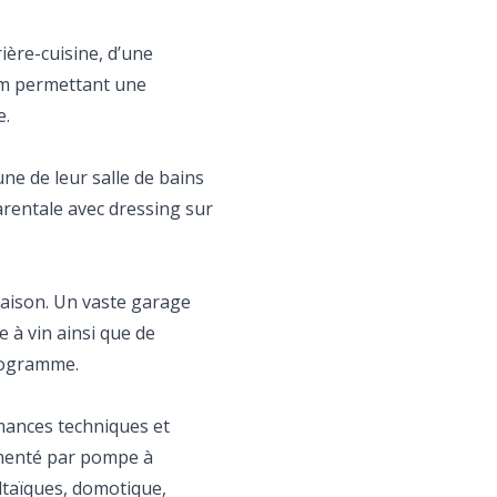
ière-cuisine, d’une
om permettant une
e.
ne de leur salle de bains
arentale avec dressing sur
maison. Un vaste garage
e à vin ainsi que de
rogramme.
mances techniques et
imenté par pompe à
ltaïques, domotique,