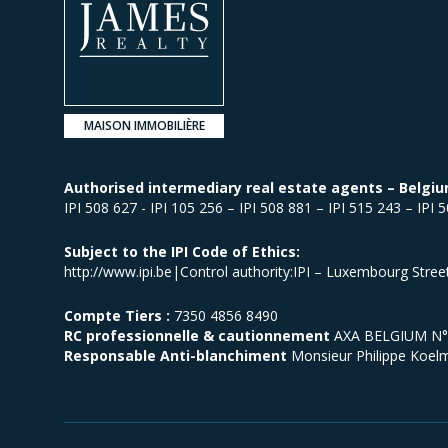
MAISON IMMOBILIÈRE
Authorised intermediary real estate agents – Belgiu
IPI 508 627 - IPI 105 256 – IPI 508 881 – IPI 515 243 – IPI 
Subject to the IPI Code of Ethics:
http://www.ipi.be|Control authority:IPI – Luxembourg Stre
Compte Tiers :
7350 4856 8490
RC professionnelle & cautionnement
AXA BELGIUM N° p
Responsable Anti-blanchiment
Monsieur Philippe Koel