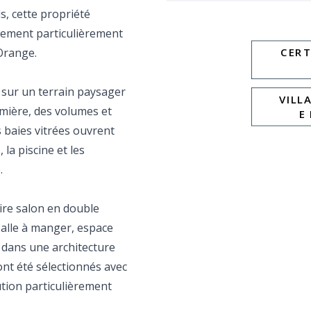
ds, cette propriété
nement particulièrement
Orange.
CERT
 sur un terrain paysager
VILL
umière, des volumes et
E
s baies vitrées ouvrent
la piscine et les
.
ire salon en double
salle à manger, espace
é dans une architecture
nt été sélectionnés avec
cution particulièrement