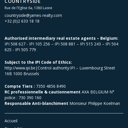
COUNTRYSIDE
Rue de l'Eglise 6a, 1380 Lasne
countryside@james-realty.com
+32 (0)2 633 18 18
Authorised intermediary real estate agents – Belgium:
IPI 508 627 - IPI 105 256 – IPI 508 881 – IPI 515 243 – IPI 504
625 - IPI 505 779
Subject to the IPI Code of Ethics:
http://www.ipi.be|Control authority:IPI – Luxembourg Street
16B 1000 Brussels
Compte Tiers :
7350 4856 8490
RC professionnelle & cautionnement
AXA BELGIUM N°
police : 730 390 160
Responsable Anti-blanchiment
Monsieur Philippe Koelman
Accueil