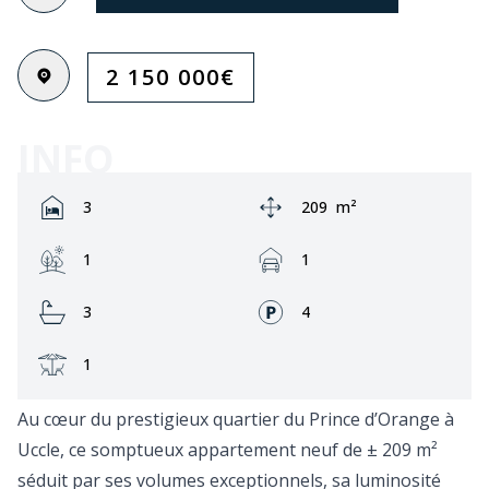
2 150 000
€
INFO
Rooms:
Zone:
3
209
m²
Jardin:
Garage:
1
1
Bathrooms:
Façades:
3
4
Terrasse:
1
Au cœur du prestigieux quartier du Prince d’Orange à
Uccle, ce somptueux appartement neuf de ± 209 m²
séduit par ses volumes exceptionnels, sa luminosité