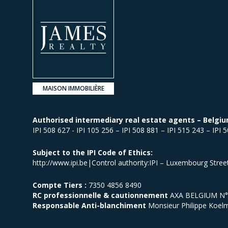
MAISON IMMOBILIÈRE
Authorised intermediary real estate agents – Belgiu
IPI 508 627 - IPI 105 256 – IPI 508 881 – IPI 515 243 – IPI 
Subject to the IPI Code of Ethics:
http://www.ipi.be|Control authority:IPI – Luxembourg Stre
Compte Tiers :
7350 4856 8490
RC professionnelle & cautionnement
AXA BELGIUM N° p
Responsable Anti-blanchiment
Monsieur Philippe Koel