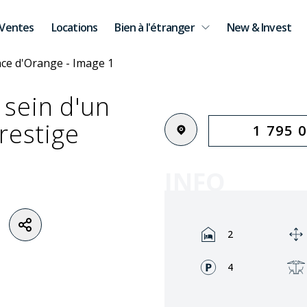
Ventes
Locations
Bien à l'étranger
New & Invest
sein d'un
restige
1 795 
INFO
Rooms:
2
Façades:
4