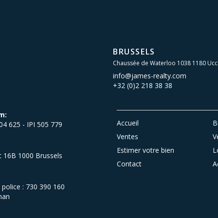
BRUSSELS
Chaussée de Waterloo 1038 1180 Ucc
info@james-realty.com
+32 (0)2 218 38 38
m:
Accueil
B
504 625 - IPI 505 779
Ventes
V
Estimer votre bien
L
et 16B 1000 Brussels
Contact
A
olice : 730 390 160
man