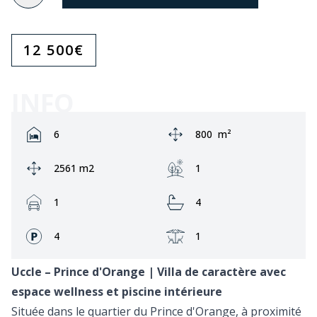
12 500
€
INFO
Rooms:
Zone:
6
800
m²
Ground area:
Jardin:
2561 m2
1
Garage:
Bathrooms:
1
4
Façades:
Terrasse:
4
1
Uccle – Prince d'Orange | Villa de caractère avec
espace wellness et piscine intérieure
Située dans le quartier du Prince d'Orange, à proximité