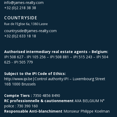
info@james-realty.com
+32 (0)2 218 38 38
COUNTRYSIDE
Rue de l'Eglise 6a, 1380 Lasne
countryside@james-realty.com
+32 (0)2 633 18 18
Authorised intermediary real estate agents – Belgium:
IPI 508 627 - IPI 105 256 – IPI 508 881 – IPI 515 243 – IPI 504
625 - IPI 505 779
Subject to the IPI Code of Ethics:
http://www.ipi.be|Control authority:IPI – Luxembourg Street
16B 1000 Brussels
Compte Tiers :
7350 4856 8490
RC professionnelle & cautionnement
AXA BELGIUM N°
police : 730 390 160
Responsable Anti-blanchiment
Monsieur Philippe Koelman