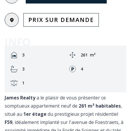
PRIX SUR DEMANDE
INFO
Rooms:
Zone:
3
261
m²
Bathrooms:
Façades:
3
4
Terrasse:
1
James Realty
a le plaisir de vous présenter ce
somptueux appartement neuf de
261 m² habitables
,
situé au
1er étage
du prestigieux projet résidentiel
F59
, idéalement implanté sur l'avenue de Foestraets, à
proximité immédiate de la Forêt de Soignes et du très