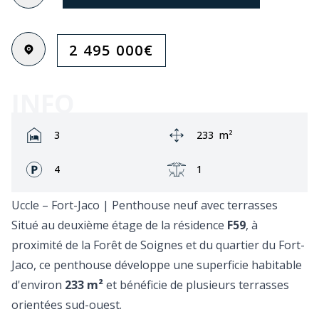
2 495 000
€
INFO
Rooms:
Zone:
3
233
m²
Façades:
Terrasse:
4
1
Uccle – Fort-Jaco | Penthouse neuf avec terrasses
Situé au deuxième étage de la résidence
F59
, à
proximité de la Forêt de Soignes et du quartier du Fort-
Jaco, ce penthouse développe une superficie habitable
d'environ
233 m²
et bénéficie de plusieurs terrasses
orientées sud-ouest.