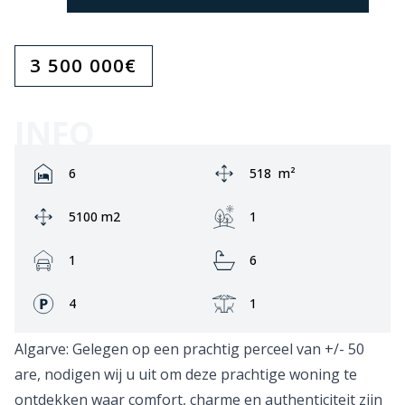
3 500 000
€
INFO
Rooms:
Area:
6
518
m²
Ground area:
Garden:
5100 m2
1
Garage:
Bathrooms:
1
6
Fronts:
Terrace:
4
1
Algarve: Gelegen op een prachtig perceel van +/- 50
are, nodigen wij u uit om deze prachtige woning te
ontdekken waar comfort, charme en authenticiteit zijn