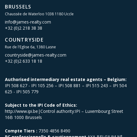
BRUSSELS
Chaussée de Waterloo 1038 1180 Uccle
info@james-realty.com
+32 (0)2 218 38 38
COUNTRYSIDE
Rue de l'Eglise 6a, 1380 Lasne
countryside@james-realty.com
+32 (0)2 633 18 18
Authorised intermediary real estate agents – Belgium:
IPI 508 627 - IPI 105 256 – IPI 508 881 – IPI 515 243 – IPI 504
625 - IPI 505 779
Subject to the IPI Code of Ethics:
http://www.ipi.be|Control authority:IPI – Luxembourg Street
16B 1000 Brussels
Compte Tiers :
7350 4856 8490
RC professionnelle & cautionnement
AXA BELGIUM N°